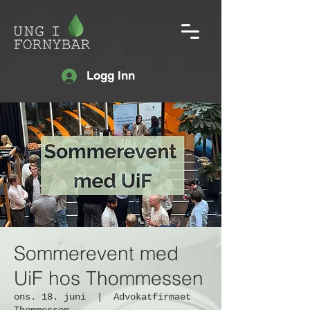
Logg Inn
Sommerevent med
UiF hos Thommessen
ons. 18. juni
  |  
Advokatfirmaet